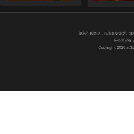
抵制不良游戏，拒绝盗版游戏。注
皖公网安备 34
Copyright©2026 a