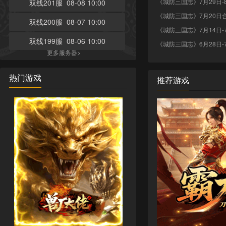
《城防三国志》7月29日-
双线201服 08-08 10:00
《城防三国志》7月20日
双线200服 08-07 10:00
《城防三国志》7月14日-
双线199服 08-06 10:00
《城防三国志》6月28日
更多服务器>
热门游戏
推荐游戏