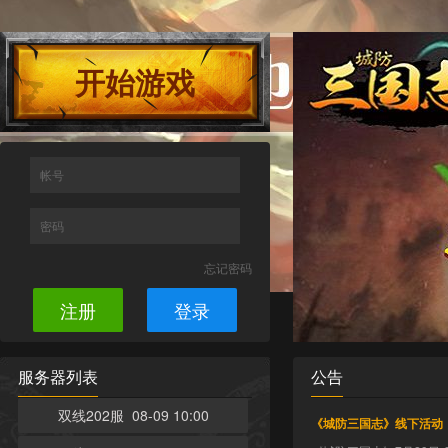
开始游戏
帐号
密码
忘记密码
注册
登录
服务器列表
公告
双线202服 08-09 10:00
《城防三国志》线下活动