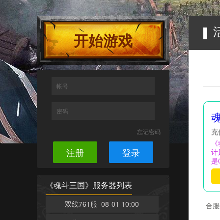
开始游戏
帐号
密码
忘记密码
充
《
注册
登录
计
是
《魂斗三国》服务器列表
双线761服 08-01 10:00
合服