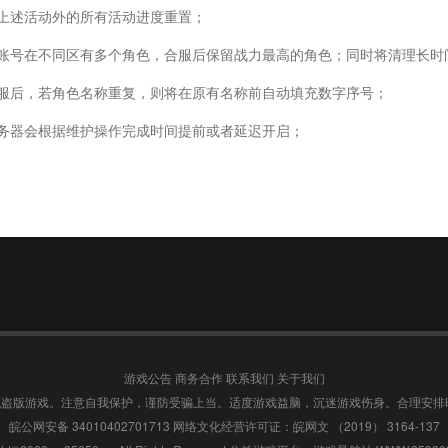
除上述活动外的所有活动进度重置；
单账号在不同区有多个角色，合服后保留战力最高的角色；同时将清理长时
合服后，若角色名称重复，则将在原有名称前自动填充数字序号；
服务器会根据维护操作完成时间提前或者延迟开启；
游戏公告
商务合作
联系我们
关于我们
盗版游戏。注意自我保护，谨防受骗上当。适度游戏益脑，沉迷游戏伤身。合理安排
皖公网安备 34010402701713
网络文化经营许可证：皖网文 （2019） 3164-137