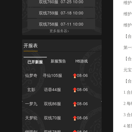
双线760服 07-25 10:00
维护时
双线759服 07-18 10:00
维护
双线758服 07-11 10:00
维护
更多服务器>
【合
开服表
第一
【合
新服预告
H5游戏
已开新服
元宝
仙梦奇
寻仙105服
08-06
【合
缘
08:00
玄影
语蓉44服
08-06
1.
（468）
08:00
一梦九
双线86服
08-06
2.
霄
08:00
3.
天梦轮
双线70服
08-06
4.
回
08:00
烟雨剑
双线78服
08-06