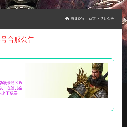
当前位置：
首页
>
活动公告
3号合服公告
动漫卡通的设
队，在这儿全
下载吞...