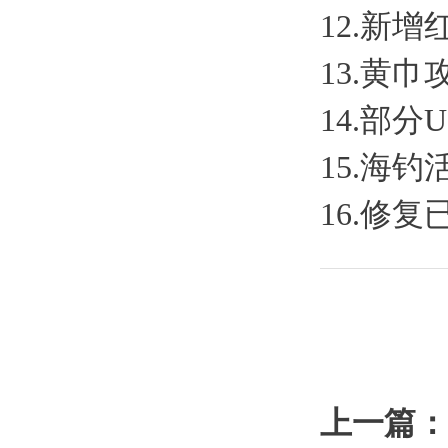
12.新
13.黄巾
14.部分
15.海
16.修复
上一篇：