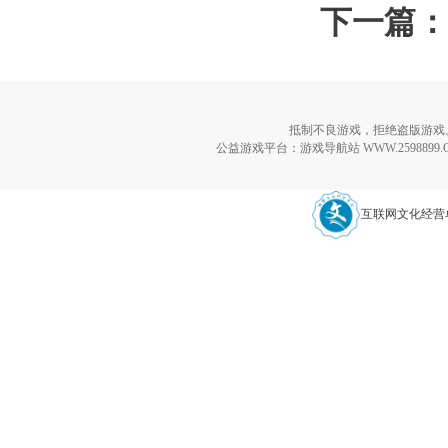
下一篇：
抵制不良游戏，拒绝盗版游戏
公益游戏平台：游戏导航站 WWW.2598899.COM
互联网文化经营