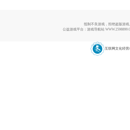
抵制不良游戏，拒绝盗版游戏
公益游戏平台：游戏导航站 WWW.2598899.COM
互联网文化经营