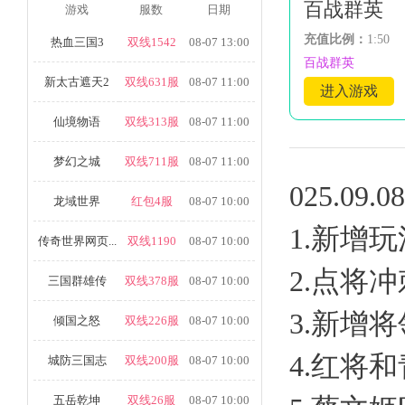
百战群英
游戏
服数
日期
充值比例：
1:50
热血三国3
双线1542
08-07 13:00
百战群英
新太古遮天2
双线631服
08-07 11:00
进入游戏
仙境物语
双线313服
08-07 11:00
梦幻之城
双线711服
08-07 11:00
025.0
龙域世界
红包4服
08-07 10:00
1.新增
传奇世界网页...
双线1190
08-07 10:00
2.点将
三国群雄传
双线378服
08-07 10:00
3.新增
倾国之怒
双线226服
08-07 10:00
4.红将
城防三国志
双线200服
08-07 10:00
五岳乾坤
双线26服
08-07 10:00