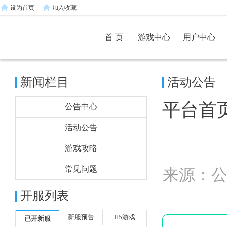
设为首页
加入收藏
首 页
游戏中心
用户中心
新闻栏目
活动公告
平台首
公告中心
活动公告
游戏攻略
常见问题
来源：公益
开服列表
新服预告
H5游戏
已开新服